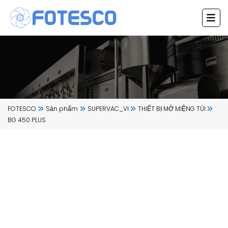
Chuyển
đến
nội
dung
FOTESCO
Sản phẩm
SUPERVAC_VI
THIẾT BỊ MỞ MIỆNG TÚI
BG 450 PLUS