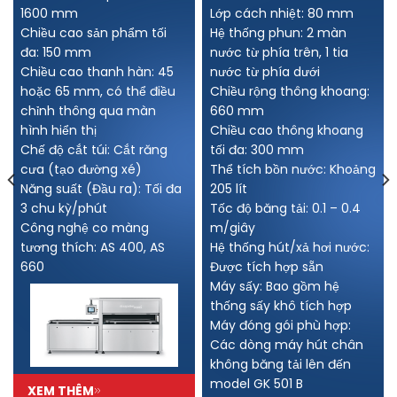
1600 mm
Lớp cách nhiệt: 80 mm
Chiều cao sản phẩm tối
Hệ thống phun: 2 màn
đa: 150 mm
nước từ phía trên, 1 tia
Chiều cao thanh hàn: 45
nước từ phía dưới
hoặc 65 mm, có thể điều
Chiều rộng thông khoang:
chỉnh thông qua màn
660 mm
hình hiển thị
Chiều cao thông khoang
Chế độ cắt túi: Cắt răng
tối đa: 300 mm
cưa (tạo đường xé)
Thể tích bồn nước: Khoảng
Năng suất (Đầu ra): Tối đa
205 lít
3 chu kỳ/phút
Tốc độ băng tải: 0.1 – 0.4
Công nghệ co màng
m/giây
tương thích: AS 400, AS
Hệ thống hút/xả hơi nước:
660
Được tích hợp sẵn
Máy sấy: Bao gồm hệ
thống sấy khô tích hợp
Máy đóng gói phù hợp:
Các dòng máy hút chân
không băng tải lên đến
model GK 501 B
XEM THÊM