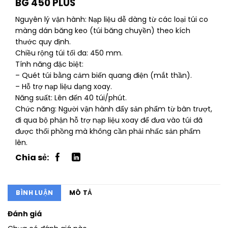
BG 450 PLUS
Nguyên lý vận hành: Nạp liệu dễ dàng từ các loại túi co
màng dán băng keo (túi băng chuyền) theo kích
thước quy định.
Chiều rộng túi tối đa: 450 mm.
Tính năng đặc biệt:
– Quét túi bằng cảm biến quang điện (mắt thần).
– Hỗ trợ nạp liệu dạng xoay.
Năng suất: Lên đến 40 túi/phút.
Chức năng: Người vận hành đẩy sản phẩm từ bàn trượt,
đi qua bộ phận hỗ trợ nạp liệu xoay để đưa vào túi đã
được thổi phồng mà không cần phải nhấc sản phẩm
lên.
BÌNH LUẬN
MÔ TẢ
Đánh giá