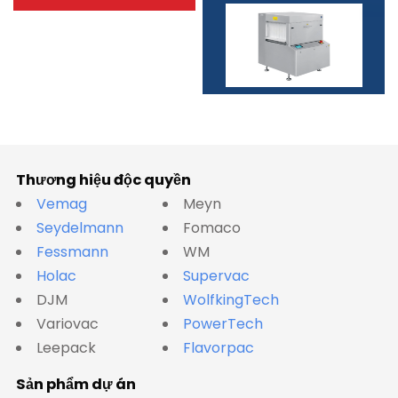
Thương hiệu độc quyền
Vemag
Meyn
Seydelmann
Fomaco
Fessmann
WM
Holac
Supervac
DJM
WolfkingTech
Variovac
PowerTech
Leepack
Flavorpac
Sản phẩm dự án