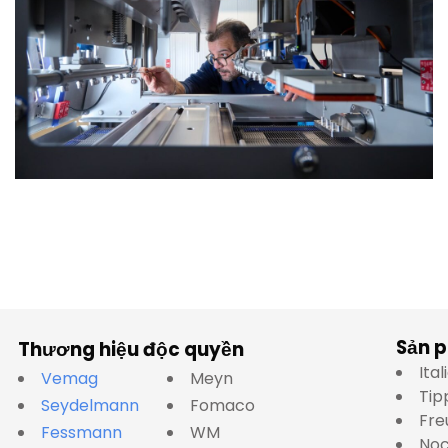
Sản 
Thương hiệu độc quyền
Ita
Vemag
Meyn
Tip
Seydelmann
Fomaco
Fre
Fessmann
WM
No