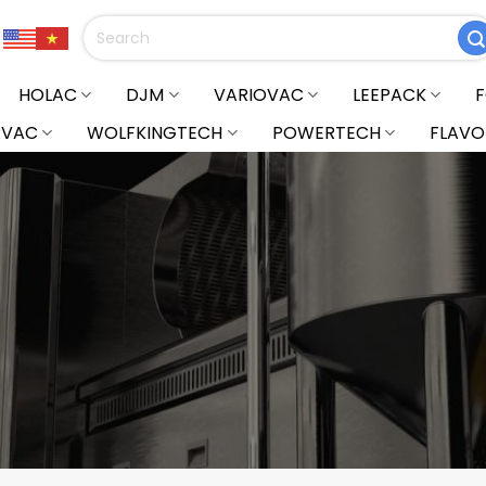
Tìm
kiếm:
HOLAC
DJM
VARIOVAC
LEEPACK
RVAC
WOLFKINGTECH
POWERTECH
FLAVO