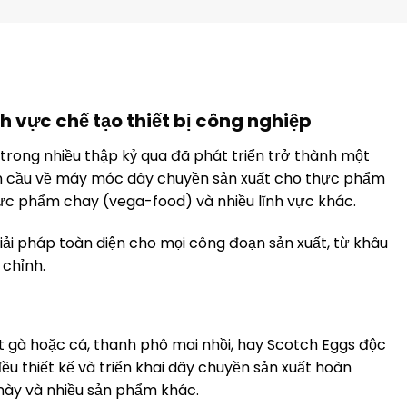
h vực chế tạo thiết bị công nghiệp
rong nhiều thập kỷ qua đã phát triển trở thành một
àn cầu về máy móc dây chuyền sản xuất cho thực phẩm
hực phẩm chay (vega-food) và nhiều lĩnh vực khác.
i pháp toàn diện cho mọi công đoạn sản xuất, từ khâu
 chỉnh.
 gà hoặc cá, thanh phô mai nhồi, hay Scotch Eggs độc
u thiết kế và triển khai dây chuyền sản xuất hoàn
 này và nhiều sản phẩm khác.