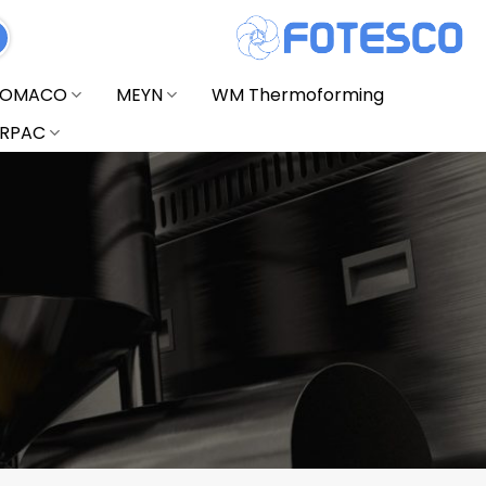
FOMACO
MEYN
WM Thermoforming
RPAC