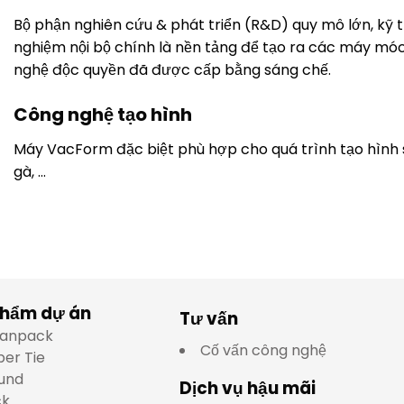
Bộ phận nghiên cứu & phát triển (R&D) quy mô lớn, kỹ t
nghiệm nội bộ chính là nền tảng để tạo ra các máy mó
nghệ độc quyền đã được cấp bằng sáng chế.
Công nghệ tạo hình
Máy VacForm đặc biệt phù hợp cho quá trình tạo hình
gà, …
phẩm dự án
Tư vấn
lianpack
Cố vấn công nghệ
per Tie
und
Dịch vụ hậu mãi
ck