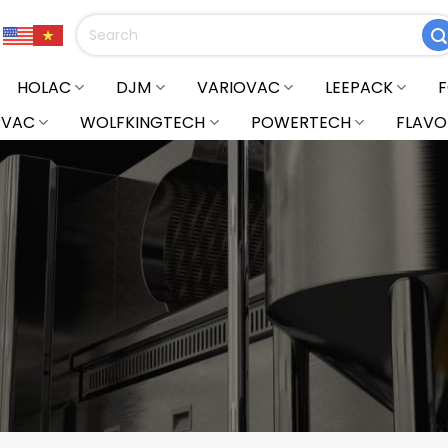
Tìm
kiếm:
HOLAC
DJM
VARIOVAC
LEEPACK
RVAC
WOLFKINGTECH
POWERTECH
FLAVO