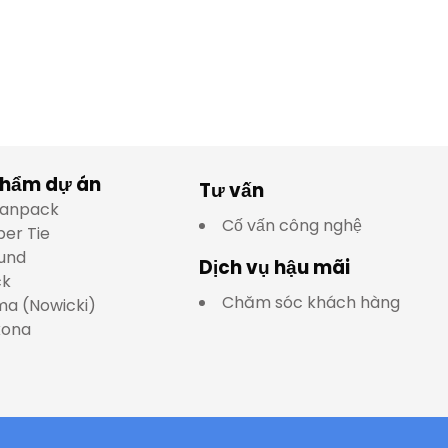
phẩm dự án
Tư vấn
lianpack
Cố vấn công nghệ
per Tie
und
Dịch vụ hậu mãi
ck
Chăm sóc khách hàng
a (Nowicki)
kona