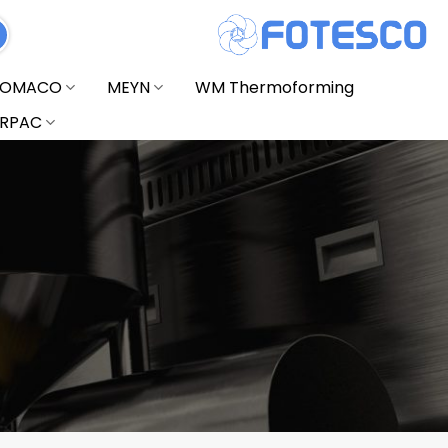
FOMACO
MEYN
WM Thermoforming
RPAC