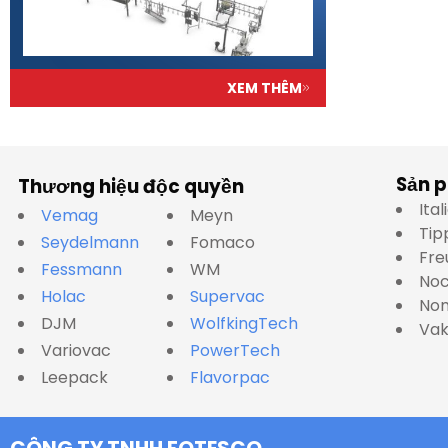
XEM THÊM
Sản 
Thương hiệu độc quyền
Ita
Vemag
Meyn
Tip
Seydelmann
Fomaco
Fre
Fessmann
WM
No
Holac
Supervac
Nom
DJM
WolfkingTech
Va
Variovac
PowerTech
Leepack
Flavorpac