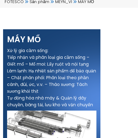
FOTESCO
Sản phẩm
MEYN_VI
MÁY MỔ
MÁY MỔ
Xử lý gia cầm sống:
Tiếp nhận và phân loại gia cầm sống –
Giết mổ – Mổ moi: Lấy ruột và nội tạng
Làm lạnh: Hạ nhiệt sản phẩm để bảo quản
– Chặt phân phối: Phân loại theo phần
cánh, đùi, ức, v.v. – Tháo xương: Tách
xương khỏi thịt
Tự động hóa nhà máy & Quản lý dây
chuyền, băng tải, lưu kho và vận chuyển