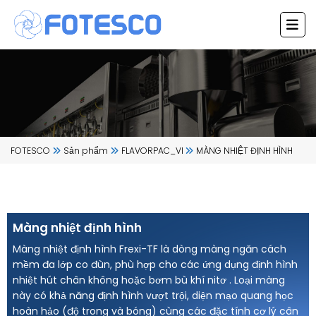
Chuyển
đến
nội
dung
FOTESCO
Sản phẩm
FLAVORPAC_VI
MÀNG NHIỆT ĐỊNH HÌNH
Màng nhiệt định hình
Màng nhiệt định hình Frexi-TF là dòng màng ngăn cách
mềm đa lớp co đùn, phù hợp cho các ứng dụng định hình
nhiệt hút chân không hoặc bơm bù khí nitơ . Loại màng
này có khả năng định hình vượt trội, diện mạo quang học
hoàn hảo (độ trong và bóng) cùng các đặc tính cơ lý cân