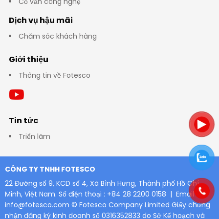
Cố vấn công nghệ
Dịch vụ hậu mãi
Chăm sóc khách hàng
Giới thiệu
Thông tin về Fotesco
Tin tức
Triển lãm
CÔNG TY TNHH FOTESCO
22 Đường số 9, KCD số 4, Xã Bình Hưng, Thành phố Hồ Chí
Minh, Việt Nam.
Số điện thoại : +84 28 2200 0158 | Email :
info@fotesco.com
© Fotesco Company Limited
Giấy chứng
nhận đăng ký kinh doanh số 0316352833 do Sở Kế hoạch và