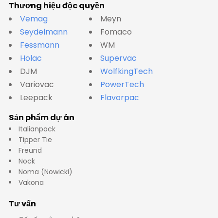
Thương hiệu độc quyền
Vemag
Meyn
Seydelmann
Fomaco
Fessmann
WM
Holac
Supervac
DJM
WolfkingTech
Variovac
PowerTech
Leepack
Flavorpac
Sản phẩm dự án
Italianpack
Tipper Tie
Freund
Nock
Noma (Nowicki)
Vakona
Tư vấn