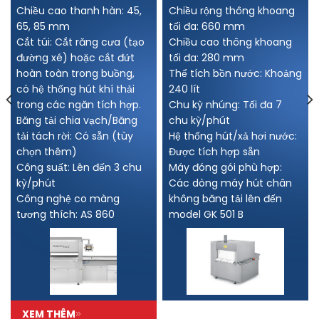
Chiều cao thanh hàn: 45,
Chiều rộng thông khoang
65, 85 mm
tối đa: 660 mm
Cắt túi: Cắt răng cưa (tạo
Chiều cao thông khoang
đường xé) hoặc cắt đứt
tối đa: 280 mm
hoàn toàn trong buồng,
Thể tích bồn nước: Khoảng
có hệ thống hút khí thải
240 lít
trong các ngăn tích hợp.
Chu kỳ nhúng: Tối đa 7
Băng tải chia vạch/Băng
chu kỳ/phút
tải tách rời: Có sẵn (tùy
Hệ thống hút/xả hơi nước:
chọn thêm)
Được tích hợp sẵn
Công suất: Lên đến 3 chu
Máy đóng gói phù hợp:
kỳ/phút
Các dòng máy hút chân
Công nghệ co màng
không băng tải lên đến
tương thích: AS 860
model GK 501 B
XEM THÊM