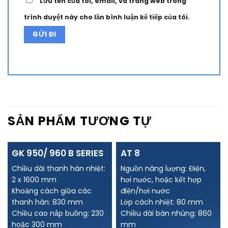
Lưu tên của tôi, email, và trang web trong
trình duyệt này cho lần bình luận kế tiếp của tôi.
Alternative:
SẢN PHẨM TƯƠNG TỰ
GK 950/ 960 B SERIES
AT 8
Chiều dài thanh hàn nhiệt:
Nguồn năng lượng: Điện,
2 x 1600 mm
hơi nước, hoặc kết hợp
Khoảng cách giữa các
điện/hơi nước
thanh hàn: 830 mm
Lớp cách nhiệt: 80 mm
Chiều cao nắp buồng: 230
Chiều dài bàn nhúng: 860
hoặc 300 mm
mm