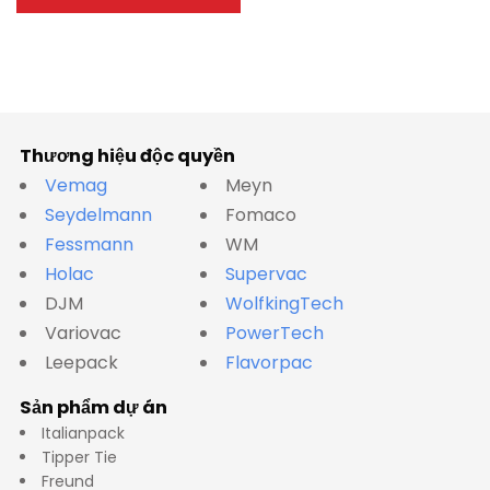
Thương hiệu độc quyền
Vemag
Meyn
Seydelmann
Fomaco
Fessmann
WM
Holac
Supervac
DJM
WolfkingTech
Variovac
PowerTech
Leepack
Flavorpac
Sản phẩm dự án
Italianpack
Tipper Tie
Freund