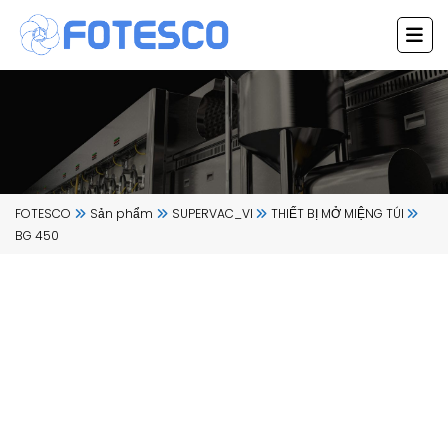
Chuyển
đến
nội
dung
FOTESCO
Sản phẩm
SUPERVAC_VI
THIẾT BỊ MỞ MIỆNG TÚI
BG 450