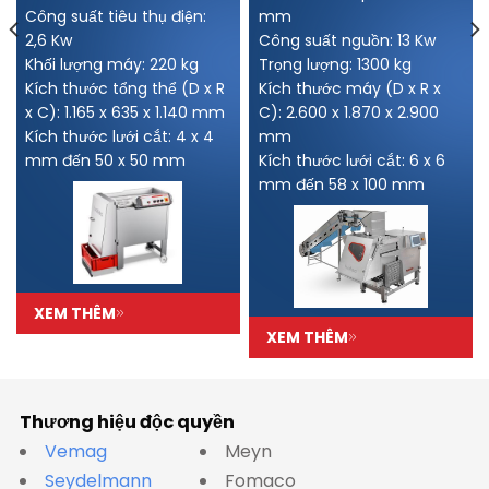
Công suất tiêu thụ điện:
mm
2,6 Kw
Công suất nguồn: 13 Kw
Khối lượng máy: 220 kg
Trọng lượng: 1300 kg
Kích thước tổng thể (D x R
Kích thước máy (D x R x
x C): 1.165 x 635 x 1.140 mm
C): 2.600 x 1.870 x 2.900
Kích thước lưới cắt: 4 x 4
mm
mm đến 50 x 50 mm
Kích thước lưới cắt: 6 x 6
mm đến 58 x 100 mm
XEM THÊM
XEM THÊM
Thương hiệu độc quyền
Vemag
Meyn
Seydelmann
Fomaco