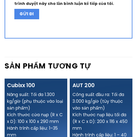
trình duyệt này cho lần bình luận kế tiếp của tôi.
Alternative:
SẢN PHẨM TƯƠNG TỰ
Cubixx 100
AUT 200
Năng suất: Tối đa 1.300
Công suất đầu ra: Tối đa
kg/giờ (phụ thuộc vào loại
3.000 kg/giờ (tùy thuộc
sản phẩm)
vào sản phẩm)
Kích thước cửa nạp (R x C
Kích thước nạp liệu tối đa
x D): 100 x 100 x 290 mm
(R x C x D): 200 x 116 x 450
Hành trình cấp liệu: 1–35
mm
mm
Hành trình cấp liệu: 1 – 40