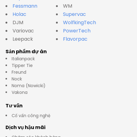
Fessmann
WM
Holac
Supervac
DJM
WolfkingTech
Variovac
PowerTech
Leepack
Flavorpac
Sản phẩm dự án
Italianpack
Tipper Tie
Freund
Nock
Noma (Nowicki)
Vakona
Tư vấn
Cố vấn công nghệ
Dịch vụ hậu mãi