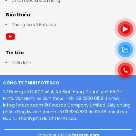
Chăm sóc khách hàng
Giới thiệu
Thông tin về Fotesco
Tin tức
Triển lãm
CÔNG TY TNHH FOTESCO
22 Đường số 9, KCD số 4, Xã Bình Hưng, Thành phố Hồ Chí
Minh, Việt Nam.
Số điện thoại : +84 28 2200 0158 | Email :
info@fotesco.com
© Fotesco Company Limited
Giấy chứng
nhận đăng ký kinh doanh số 0316352833 do Sở Kế hoạch và
Đầu tư Thành phố Hồ Chí Minh cấp.
Copyright 2026 ©
fotesco.com