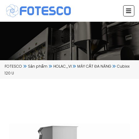
Chuyển
đến
nội
dung
FOTESCO
Sản phẩm
HOLAC_VI
MÁY CẮT ĐA NĂNG
Cubixx
120 U