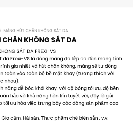
/
MÀNG HÚT CHÂN KHÔNG SÁT DA
 CHÂN KHÔNG SÁT DA
HÔNG SÁT DA FREXI-VS
 da Frexi-VS là dòng màng đa lớp co đùn mang tính
rình gia nhiệt và hút chân không, màng sẽ tự động
n toàn vào toàn bộ bề mặt khay (tương thích với
ác nhau).
 năng dễ bóc khỏi khay. Với độ bóng tối ưu, độ bền
hoàn hảo và khả năng hàn kín tuyệt vời, đây là giải
úp tối ưu hóa việc trưng bày các dòng sản phẩm cao
 Gia cầm, Hải sản, Thực phẩm chế biến sẵn , v.v.