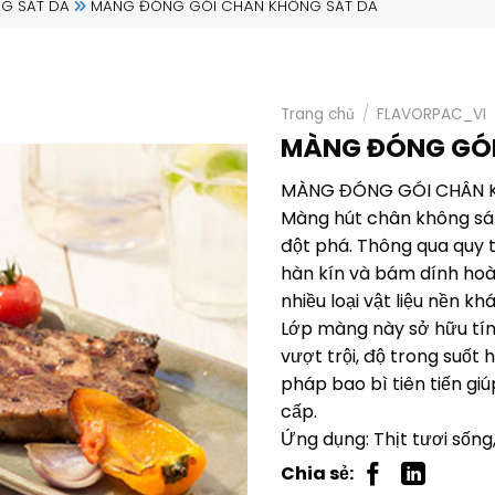
G SÁT DA
MÀNG ĐÓNG GÓI CHÂN KHÔNG SÁT DA
Trang chủ
/
FLAVORPAC_VI
MÀNG ĐÓNG GÓI
MÀNG ĐÓNG GÓI CHÂN K
Màng hút chân không sát
đột phá. Thông qua quy t
hàn kín và bám dính hoà
nhiều loại vật liệu nền kh
Lớp màng này sở hữu tính
vượt trội, độ trong suốt 
pháp bao bì tiên tiến gi
cấp.
Ứng dụng: Thịt tươi sống,