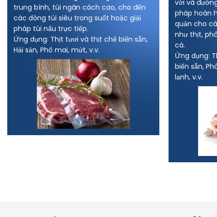
vời và đường
trung bình, túi ngăn cách cao, cho đến
pháp hoàn h
các dòng túi siêu trong suốt hoặc giải
quản cho cá
pháp túi nấu trực tiếp.
như thịt, p
Ứng dụng: Thịt tươi và thịt chế biến sẵn,
cá.
Hải sản, Phô mai, mứt, v.v.
Ứng dụng: Th
biến sẵn, P
lạnh, v.v.