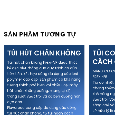
SẢN PHẨM TƯƠNG TỰ
TÚI HÚT CHÂN KHÔNG
TÚI C
CÁCH 
Túi hút chân không Frexi-VP được thiết
kế đặc biệt thông qua quy trình co đùn
MÀNG CO C
tiên tiến, kết hợp cùng đa dạng các loại
FREXI-FB
polymer cao cấp. Sản phẩm có khả năng
Túi co nhiệt
tương thích phổ biến với nhiều loại máy
chống thẩm t
hút chân không buồng, mang lại độ
khả năng ng
trong suốt vượt trội và độ bền đường hàn
vượt trội. V
cực cao.
sáng chế và 
Flavorpac cung cấp đa dạng các dòng
sở hữu tỷ lệ
túi hút chân không, từ túi ngăn cách