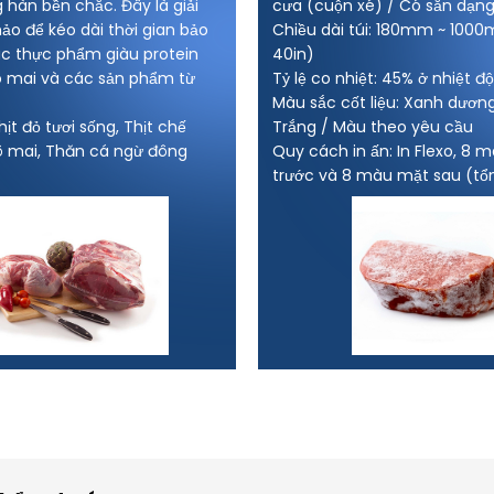
 hàn bền chắc. Đây là giải
cưa (cuộn xé) / Có sẵn dạn
ảo để kéo dài thời gian bảo
Chiều dài túi: 180mm ~ 1000
c thực phẩm giàu protein
40in)
hô mai và các sản phẩm từ
Tỷ lệ co nhiệt: 45% ở nhiệt đ
Màu sắc cốt liệu: Xanh dươn
ịt đỏ tươi sống, Thịt chế
Trắng / Màu theo yêu cầu
hô mai, Thăn cá ngừ đông
Quy cách in ấn: In Flexo, 8 
trước và 8 màu mặt sau (tổ