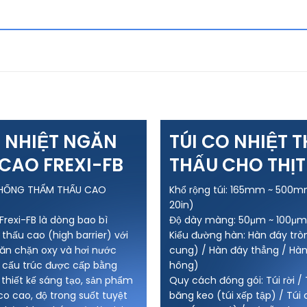
O NHIỆT NGĂN
TÚI CO NHIỆT 
CAO FREXI-FB
THẤU CHO THỊ
LẠNH
HỐNG THẨM THẤU CAO
Khổ rộng túi: 165mm ~ 500mm
20in)
 Frexi-FB là dòng bao bì
Độ dày màng: 50μm ~ 100μm
hấu cao (high barrier) với
Kiểu đường hàn: Hàn đáy trò
ăn chặn oxy và hơi nước
cung) / Hàn đáy thẳng / Hàn
ới cấu trúc được cấp bằng
hông)
thiết kế sáng tạo, sản phẩm
Quy cách đóng gói: Túi rời /
 co cao, độ trong suốt tuyệt
băng keo (túi xếp tập) / Túi