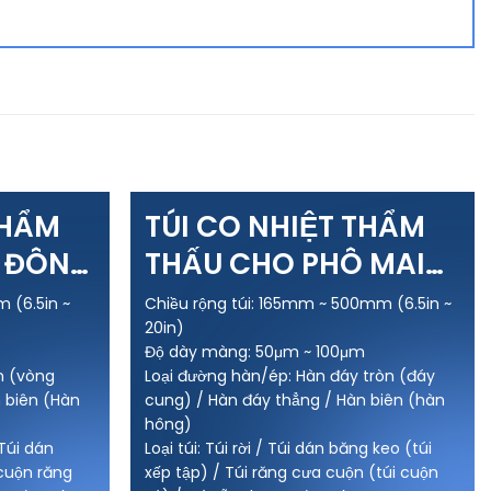
THẨM
TÚI CO NHIỆT THẨM
T ĐÔNG
THẤU CHO PHÔ MAI
SINH KHÍ
 (6.5in ~
Chiều rộng túi: 165mm ~ 500mm (6.5in ~
20in)
Độ dày màng: 50μm ~ 100μm
n (vòng
Loại đường hàn/ép: Hàn đáy tròn (đáy
 biên (Hàn
cung) / Hàn đáy thẳng / Hàn biên (hàn
hông)
 Túi dán
Loại túi: Túi rời / Túi dán băng keo (túi
 cuộn răng
xếp tập) / Túi răng cưa cuộn (túi cuộn