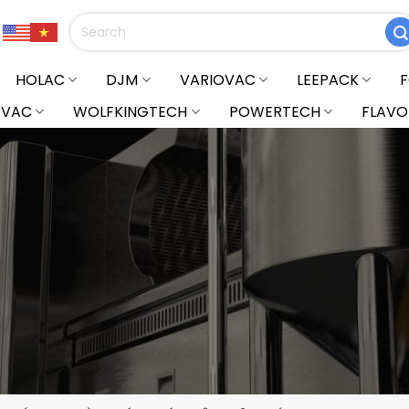
Tìm
kiếm:
HOLAC
DJM
VARIOVAC
LEEPACK
RVAC
WOLFKINGTECH
POWERTECH
FLAVO