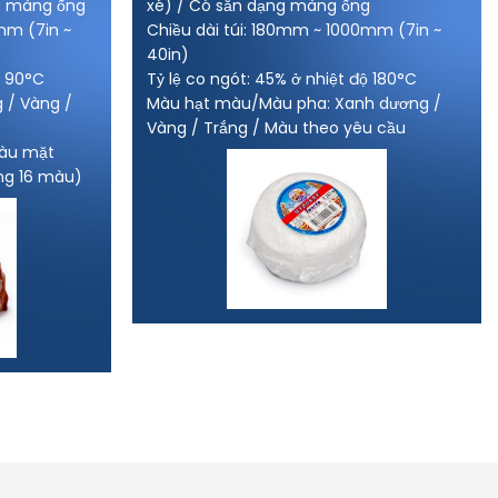
g màng ống
xé) / Có sẵn dạng màng ống
mm (7in ~
Chiều dài túi: 180mm ~ 1000mm (7in ~
40in)
ộ 90°C
Tỷ lệ co ngót: 45% ở nhiệt độ 180°C
g / Vàng /
Màu hạt màu/Màu pha: Xanh dương /
Vàng / Trắng / Màu theo yêu cầu
màu mặt
ng 16 màu)