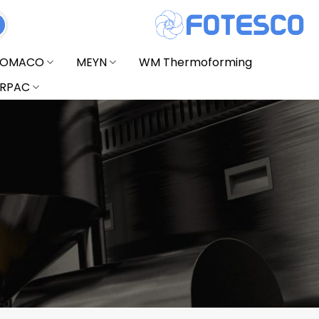
FOMACO
MEYN
WM Thermoforming
RPAC