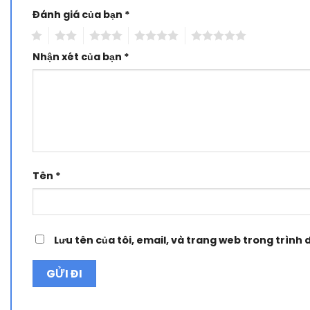
Đánh giá của bạn
Alternative:
*
1
2
3
4
5
Nhận xét của bạn
*
Tên
*
Lưu tên của tôi, email, và trang web trong trình d