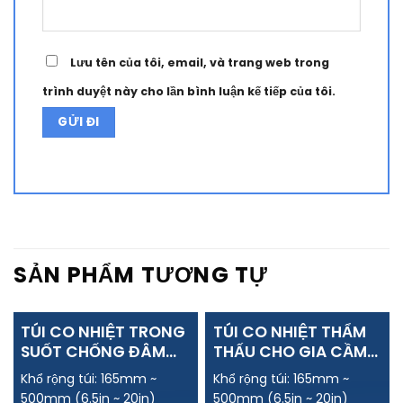
Lưu tên của tôi, email, và trang web trong
trình duyệt này cho lần bình luận kế tiếp của tôi.
Alternative:
SẢN PHẨM TƯƠNG TỰ
TÚI CO NHIỆT TRONG
TÚI CO NHIỆT THẨM
SUỐT CHỐNG ĐÂM
THẤU CHO GIA CẦM
THỦNG CHO THỊT CÓ
TƯƠI
Khổ rộng túi: 165mm ~
Khổ rộng túi: 165mm ~
XƯƠNG
500mm (6.5in ~ 20in)
500mm (6.5in ~ 20in)