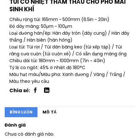
TÚI CO NHIỆT THẨM THẤU CHO PHÔ MAI
SINH KHÍ
Chiều rộng túi: 165mm ~ 500mm (6.5in ~ 20in)
Độ dày màng: 50μm ~ 100μm
Loại đường hàn/ép: Hàn đáy tròn (đáy cung) / Hàn đáy
thẳng / Hàn biên (hàn hông)
Loại túi: Túi rời / Túi dán băng keo (túi xếp tập) / Túi
răng cưa cuộn (túi cuộn xé) / Có sẵn dạng màng ống
Chiều dài túi: 180mm ~ 1000mm (7in ~ 40in)
Tỷ lệ co ngót: 45% ở nhiệt độ 180°C
Màu hạt màu/Màu pha: Xanh dương / Vàng / Trắng /
Màu theo yêu cầu
BÌNH LUẬN
MÔ TẢ
Đánh giá
Chưa có đánh giá nào.