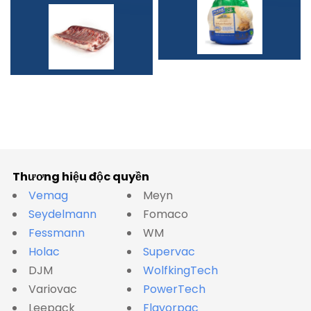
Thương hiệu độc quyền
Vemag
Meyn
Seydelmann
Fomaco
Fessmann
WM
Holac
Supervac
DJM
WolfkingTech
Variovac
PowerTech
Leepack
Flavorpac