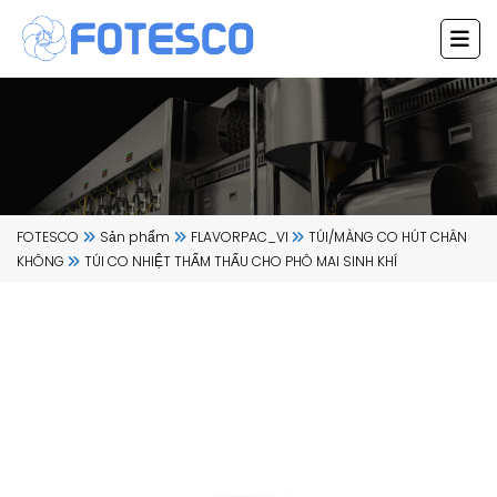
Chuyển
đến
nội
dung
FOTESCO
Sản phẩm
FLAVORPAC_VI
TÚI/MÀNG CO HÚT CHÂN
KHÔNG
TÚI CO NHIỆT THẨM THẤU CHO PHÔ MAI SINH KHÍ