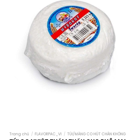
Trang chủ
/
FLAVORPAC_VI
/
TÚI/MÀNG CO HÚT CHÂN KHÔNG