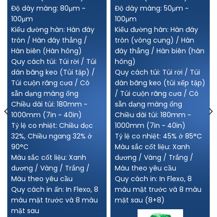
Độ dày màng: 80μm ~
Độ dày màng: 50μm ~
100μm
100μm
Kiểu đường hàn: Hàn đáy
Kiểu đường hàn: Hàn đáy
tròn / Hàn đáy thẳng /
tròn (vòng cung) / Hàn
Hàn biên (Hàn hông)
đáy thẳng / Hàn biên (hàn
Quy cách túi: Túi rời / Túi
hông)
dán băng keo (Túi tập) /
Quy cách túi: Túi rời / Túi
Túi cuộn răng cưa / Có
dán băng keo (túi xếp tập)
sẵn dạng màng ống
/ Túi cuộn răng cưa / Có
Chiều dài túi: 180mm ~
sẵn dạng màng ống
1000mm (7in ~ 40in)
Chiều dài túi: 180mm ~
Tỷ lệ co nhiệt: Chiều dọc
1000mm (7in ~ 40in)
32%, Chiều ngang 32% ở
Tỷ lệ co nhiệt: 45% ở 85°C
90°C
Màu sắc cốt liệu: Xanh
Màu sắc cốt liệu: Xanh
dương / Vàng / Trắng /
dương / Vàng / Trắng /
Màu theo yêu cầu
Màu theo yêu cầu
Quy cách in: In Flexo, 8
Quy cách in ấn: In Flexo, 8
màu mặt trước và 8 màu
màu mặt trước và 8 màu
mặt sau (8+8)
mặt sau