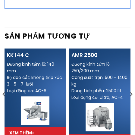
SẢN PHẨM TƯƠNG TỰ
KK 144 C
AMR 2500
Đường kính tấm lỗ: 140
Đường kính tấm lỗ:
mm
250/300 mm
Bộ dao cắt: không tiếp xúc
Công suất trộn: 500 – 1400
3-, 5-, 7-lưỡi
kg
Loại động cơ: AC-6
Dung tích phễu: 2500 lít
Loại động cơ: ultra, AC-4
XEM THÊM