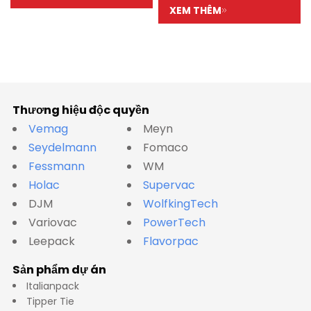
XEM THÊM
Thương hiệu độc quyền
Vemag
Meyn
Seydelmann
Fomaco
Fessmann
WM
Holac
Supervac
DJM
WolfkingTech
Variovac
PowerTech
Leepack
Flavorpac
Sản phẩm dự án
Italianpack
Tipper Tie