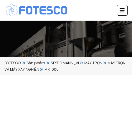
Chuyển
đến
nội
dung
FOTESCO
Sản phẩm
SEYDELMANN_VI
MÁY TRỘN
MÁY TRỘN
VÀ MÁY XAY NGHIỀN
MR 1000