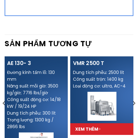
Alternative:
SẢN PHẨM TƯƠNG TỰ
AE 130- 3
VMR 2500 T
Đường kính tấm lỗ: 130
Dung tích phễu: 2500 lít
mm
Công suất trộn: 1400 kg
Năng suất mỗi giờ: 3500
Loại động cơ: ultra, AC-4
kg/giờ; 7716 lbs/giờ
Công suất động cơ: 14/18
kW / 19/24 HP
Dung tích phễu: 300 lít
Trọng lượng: 1300 kg /
2866 lbs
XEM THÊM