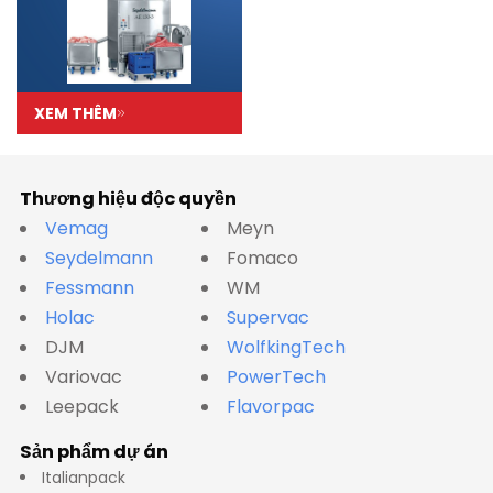
XEM THÊM
Thương hiệu độc quyền
Vemag
Meyn
Seydelmann
Fomaco
Fessmann
WM
Holac
Supervac
DJM
WolfkingTech
Variovac
PowerTech
Leepack
Flavorpac
Sản phẩm dự án
Italianpack