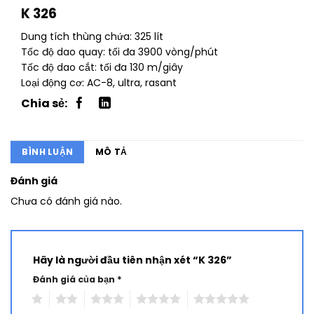
K 326
Dung tích thùng chứa: 325 lít
Tốc độ dao quay: tối đa 3900 vòng/phút
Tốc độ dao cắt: tối đa 130 m/giây
Loại động cơ: AC-8, ultra, rasant
BÌNH LUẬN
MÔ TẢ
Đánh giá
Chưa có đánh giá nào.
Hãy là người đầu tiên nhận xét “K 326”
Đánh giá của bạn
*
1
2
3
4
5