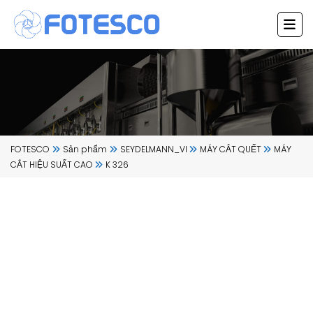
Chuyển
đến
nội
dung
FOTESCO
Sản phẩm
SEYDELMANN_VI
MÁY CẮT QUẾT
MÁY
CẮT HIỆU SUẤT CAO
K 326