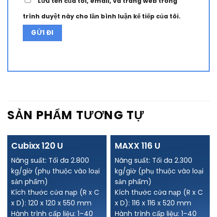
Lưu tên của tôi, email, và trang web trong
trình duyệt này cho lần bình luận kế tiếp của tôi.
Alternative:
SẢN PHẨM TƯƠNG TỰ
Cubixx 120 U
MAXX 116 U
Năng suất: Tối đa 2.800
Năng suất: Tối đa 2.300
kg/giờ (phụ thuộc vào loại
kg/giờ (phụ thuộc vào loại
sản phẩm)
sản phẩm)
Kích thước cửa nạp (R x C
Kích thước cửa nạp (R x C
x D): 120 x 120 x 550 mm
x D): 116 x 116 x 520 mm
Hành trình cấp liệu: 1–40
Hành trình cấp liệu: 1–40