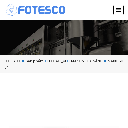
Chuyển
đến
nội
dung
FOTESCO
Sản phẩm
HOLAC_VI
MÁY CẮT ĐA NĂNG
MAXX 150
LP