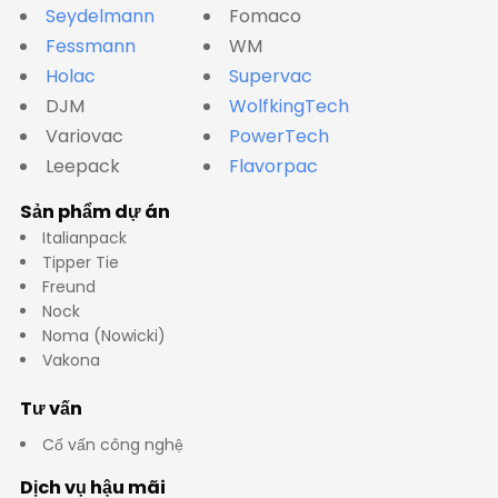
Seydelmann
Fomaco
Fessmann
WM
Holac
Supervac
DJM
WolfkingTech
Variovac
PowerTech
Leepack
Flavorpac
Sản phẩm dự án
Italianpack
Tipper Tie
Freund
Nock
Noma (Nowicki)
Vakona
Tư vấn
Cố vấn công nghệ
Dịch vụ hậu mãi