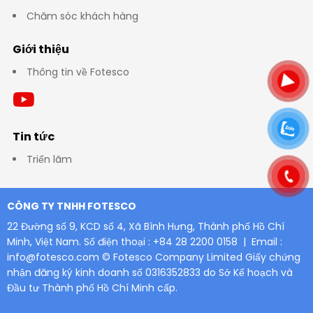
Chăm sóc khách hàng
Giới thiệu
Thông tin về Fotesco
Tin tức
Triển lãm
CÔNG TY TNHH FOTESCO
22 Đường số 9, KCD số 4, Xã Bình Hưng, Thành phố Hồ Chí
Minh, Việt Nam.
Số điện thoại : +84 28 2200 0158 | Email :
info@fotesco.com
© Fotesco Company Limited
Giấy chứng
nhận đăng ký kinh doanh số 0316352833 do Sở Kế hoạch và
Đầu tư Thành phố Hồ Chí Minh cấp.