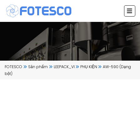
Chuyển
đến
nội
dung
FOTESCO
Sản phẩm
LEEPACK_VI
PHỤ KIỆN
AW-590 (Dạng
bột)