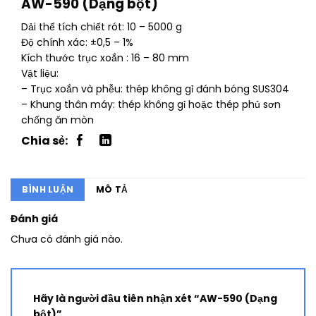
AW-590 (Dạng bột)
Dải thể tích chiết rót: 10 – 5000 g
Độ chính xác: ±0,5 – 1%
Kích thước trục xoắn : 16 – 80 mm
Vật liệu:
– Trục xoắn và phễu: thép không gỉ đánh bóng SUS304
– Khung thân máy: thép không gỉ hoặc thép phủ sơn
chống ăn mòn
BÌNH LUẬN
MÔ TẢ
Đánh giá
Chưa có đánh giá nào.
Hãy là người đầu tiên nhận xét “AW-590 (Dạng
bột)”