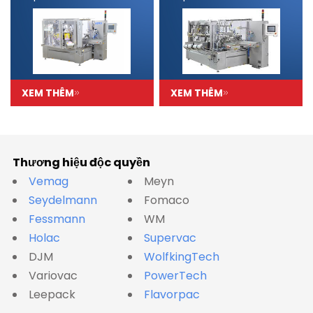
XEM THÊM
XEM THÊM
Thương hiệu độc quyền
Vemag
Meyn
Seydelmann
Fomaco
Fessmann
WM
Holac
Supervac
DJM
WolfkingTech
Variovac
PowerTech
Leepack
Flavorpac