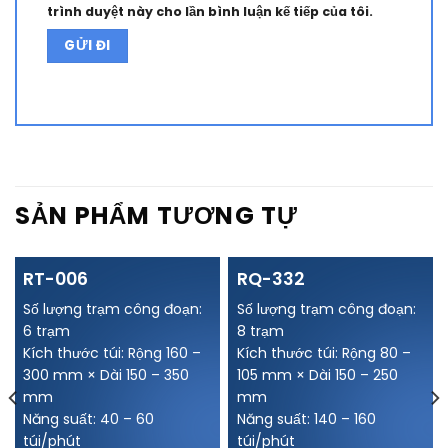
trình duyệt này cho lần bình luận kế tiếp của tôi.
Alternative:
SẢN PHẨM TƯƠNG TỰ
RT-006
RQ-332
Số lượng trạm công đoạn:
Số lượng trạm công đoạn:
6 trạm
8 trạm
Kích thước túi: Rộng 160 –
Kích thước túi: Rộng 80 –
300 mm × Dài 150 – 350
105 mm × Dài 150 – 250
mm
mm
Năng suất: 40 – 60
Năng suất: 140 – 160
túi/phút
túi/phút