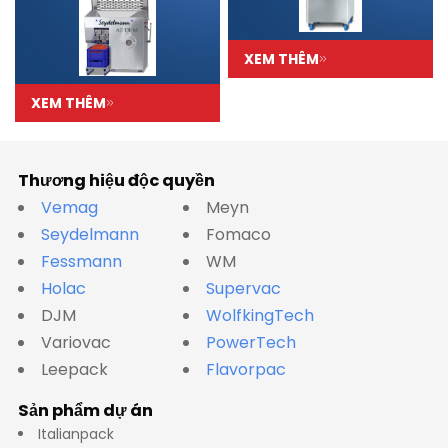
XEM THÊM
XEM THÊM
Thương hiệu độc quyền
Vemag
Meyn
Seydelmann
Fomaco
Fessmann
WM
Holac
Supervac
DJM
WolfkingTech
Variovac
PowerTech
Leepack
Flavorpac
Sản phẩm dự án
Italianpack