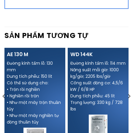
SẢN PHẨM TƯƠNG TỰ
AE 130 M
WD 144K
Đường kính tấm lỗ: 130
Đường kính tấm lỗ: 114 mm
mm
Năng suất mỗi giờ: 1000
Dung tích phễu: 150 lít
kg/giờ; 2205 lbs/giờ
Có thể sử dụng cho:
Công suất động cơ: 4,5/6
• Trộn rồi nghiền
kW / 6/8 HP
• Nghiền rồi trộn
Dung tích phễu: 45 lít
• Như một máy trộn thuần
Trọng lượng: 330 kg / 728
túy
lbs
• Như một máy nghiền tự
động thuần túy