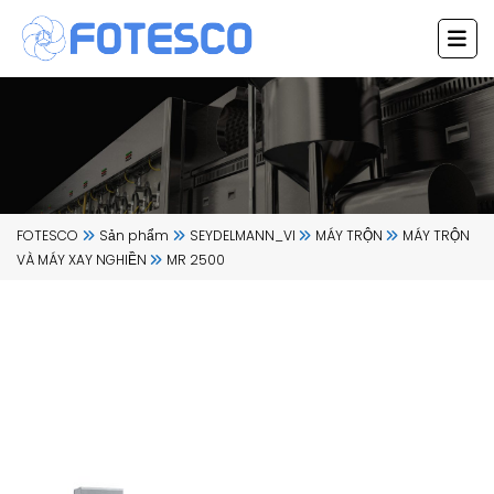
Chuyển
đến
nội
dung
FOTESCO
Sản phẩm
SEYDELMANN_VI
MÁY TRỘN
MÁY TRỘN
VÀ MÁY XAY NGHIỀN
MR 2500