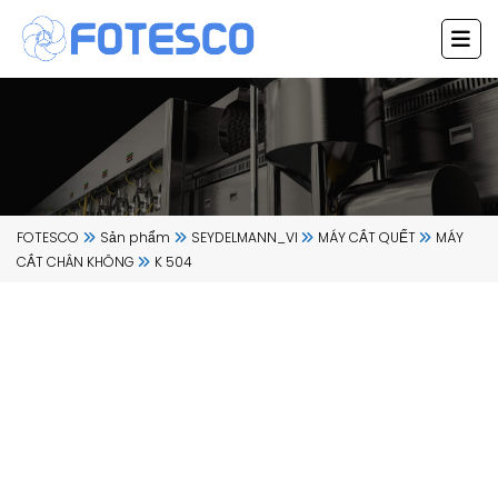
Chuyển
đến
nội
dung
FOTESCO
Sản phẩm
SEYDELMANN_VI
MÁY CẮT QUẾT
MÁY
CẮT CHÂN KHÔNG
K 504