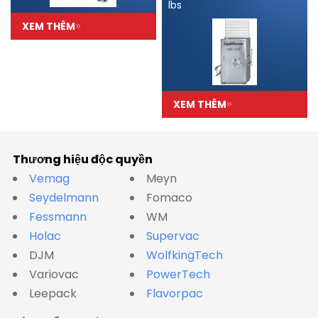
lbs
XEM THÊM
XEM THÊM
Thương hiệu độc quyền
Vemag
Meyn
Seydelmann
Fomaco
Fessmann
WM
Holac
Supervac
DJM
WolfkingTech
Variovac
PowerTech
Leepack
Flavorpac