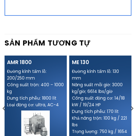
Alternative:
SẢN PHẨM TƯƠNG TỰ
AMR 1800
ME 130
Đường kính tấm lỗ:
Đường kính tấm lỗ: 130
200/250 mm
mm
Công suất trộn: 400 – 1000
Năng suất mỗi giờ: 3000
kg
kg/giờ; 6614 lbs/giờ
Dung tích phễu: 1800 lít
Công suất động cơ: 14/18
Loại động cơ: ultra, AC-4
kW / 19/24 HP
Dung tích phễu: 170 lít
Khả năng trộn: 100 kg / 221
lbs
Trọng lượng: 750 kg / 1654