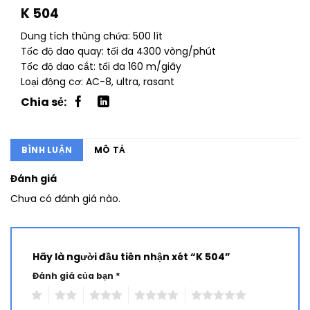
K 504
Dung tích thùng chứa: 500 lít
Tốc độ dao quay: tối đa 4300 vòng/phút
Tốc độ dao cắt: tối đa 160 m/giây
Loại động cơ: AC-8, ultra, rasant
BÌNH LUẬN
MÔ TẢ
Đánh giá
Chưa có đánh giá nào.
Hãy là người đầu tiên nhận xét “K 504”
Đánh giá của bạn
*
1
2
3
4
5