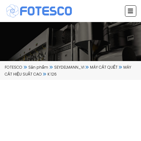
Chuyển
đến
nội
dung
FOTESCO
Sản phẩm
SEYDELMANN_VI
MÁY CẮT QUẾT
MÁY
CẮT HIỆU SUẤT CAO
K 126