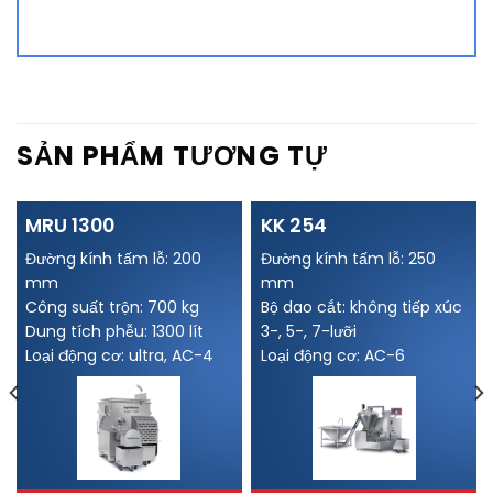
Alternative:
SẢN PHẨM TƯƠNG TỰ
MRU 1300
KK 254
Đường kính tấm lỗ: 200
Đường kính tấm lỗ: 250
mm
mm
Công suất trộn: 700 kg
Bộ dao cắt: không tiếp xúc
Dung tích phễu: 1300 lít
3-, 5-, 7-lưỡi
Loại động cơ: ultra, AC-4
Loại động cơ: AC-6