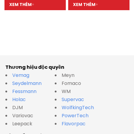
XEM THÊM
XEM THÊM
Thương hiệu độc quyền
Vemag
Meyn
Seydelmann
Fomaco
Fessmann
WM
Holac
Supervac
DJM
WolfkingTech
Variovac
PowerTech
Leepack
Flavorpac