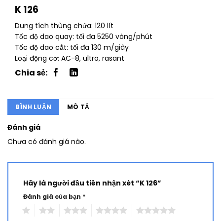
K 126
Dung tích thùng chứa: 120 lít
Tốc độ dao quay: tối đa 5250 vòng/phút
Tốc độ dao cắt: tối đa 130 m/giây
Loại động cơ: AC-8, ultra, rasant
BÌNH LUẬN
MÔ TẢ
Đánh giá
Chưa có đánh giá nào.
Hãy là người đầu tiên nhận xét “K 126”
Đánh giá của bạn
*
1
2
3
4
5