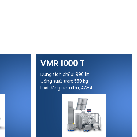
VMR 1000 T
Dung tích phễu: 990 lít
Công suất trộn: 550 kg
Loại động cơ: ultra, AC-4