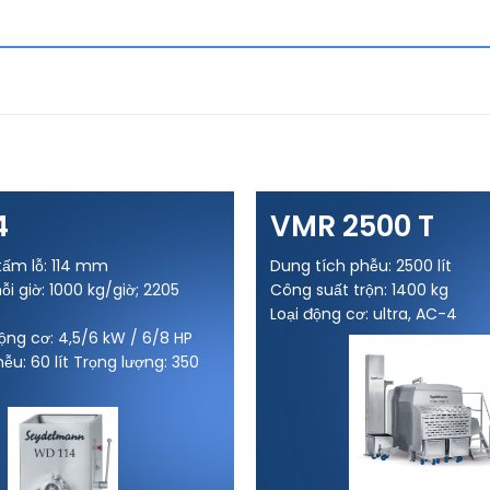
4
VMR 2500 T
tấm lỗ: 114 mm
Dung tích phễu: 2500 lít
i giờ: 1000 kg/giờ; 2205
Công suất trộn: 1400 kg
Loại động cơ: ultra, AC-4
ộng cơ: 4,5/6 kW / 6/8 HP
ễu: 60 lít Trọng lượng: 350