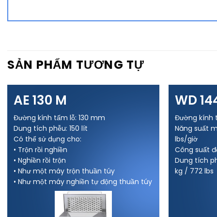
SẢN PHẨM TƯƠNG TỰ
AE 130 M
WD 14
Đường kính tấm lỗ: 130 mm
Đường kính 
Dung tích phễu: 150 lít
Năng suất mỗ
Có thể sử dụng cho:
lbs/giờ
• Trộn rồi nghiền
Công suất đ
• Nghiền rồi trộn
Dung tích ph
• Như một máy trộn thuần túy
kg / 772 lbs
• Như một máy nghiền tự động thuần túy