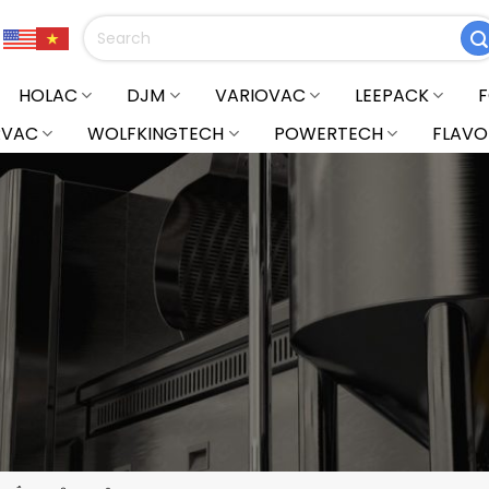
Tìm
kiếm:
HOLAC
DJM
VARIOVAC
LEEPACK
RVAC
WOLFKINGTECH
POWERTECH
FLAVO