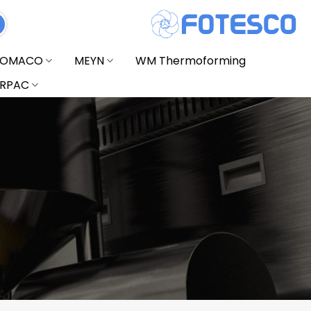
FOMACO
MEYN
WM Thermoforming
RPAC