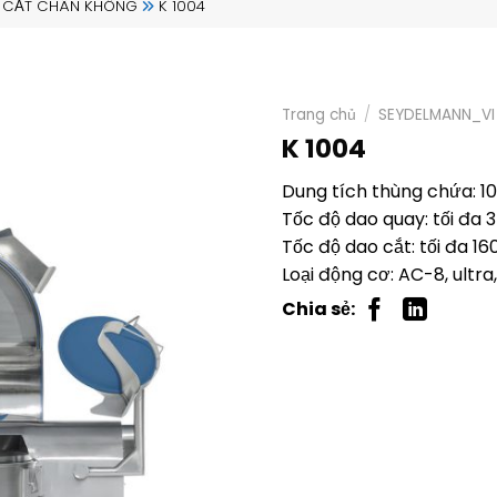
 CẮT CHÂN KHÔNG
K 1004
Trang chủ
/
SEYDELMANN_VI
K 1004
Dung tích thùng chứa: 10
Tốc độ dao quay: tối đa
Tốc độ dao cắt: tối đa 1
Loại động cơ: AC-8, ultra