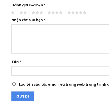
Đánh giá của bạn
Alternative:
*
1
2
3
4
5
Nhận xét của bạn
*
Tên
*
Lưu tên của tôi, email, và trang web trong trình d