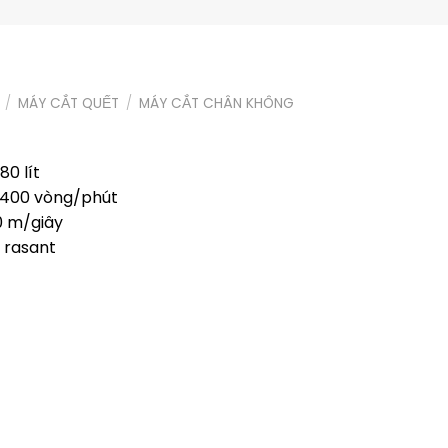
/
MÁY CẮT QUẾT
/
MÁY CẮT CHÂN KHÔNG
80 lít
 3400 vòng/phút
60 m/giây
, rasant