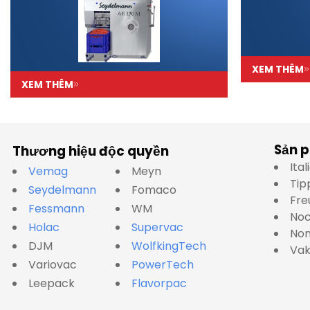
XEM THÊM
XEM THÊM
Sản 
Thương hiệu độc quyền
Ita
Vemag
Meyn
Tip
Seydelmann
Fomaco
Fre
Fessmann
WM
No
Holac
Supervac
Nom
DJM
WolfkingTech
Va
Variovac
PowerTech
Leepack
Flavorpac