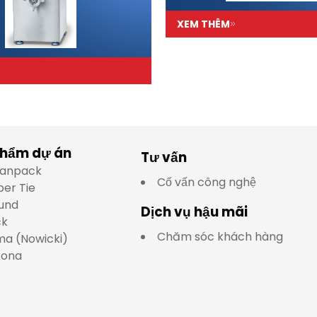
XEM THÊM
phẩm dự án
Tư vấn
lianpack
Cố vấn công nghệ
per Tie
und
Dịch vụ hậu mãi
ck
Chăm sóc khách hàng
a (Nowicki)
kona